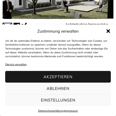
Architekturbüro freiraum4plus
Hasengartenstraße 44
65189 Wiesbaden
Zustimmung verwalten
t +49(0)611 94 58 45 30
f +49(0)611 94 58 45 34
m
info@freiraum4plus.de
Um dir ein optimales Erlebnis zu bieten, verwenden wir Technologien wie Cookies, um
Geräteinformationen zu speichern und/oder darauf zuzugreifen. Wenn du diesen
Technologien zustimmst, können wir Daten wie das Surfverhalten oder eindeutige IDs
auf dieser Website verarbeiten. Wenn du deine Zustimmung nicht erteilst oder
zurückziehst, können bestimmte Merkmale und Funktionen beeinträchtigt werden.
Dienste verwalten
AKZEPTIEREN
ABLEHNEN
EINSTELLUNGEN
Datenschutzerklärung
impressum