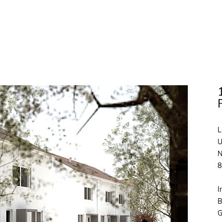
L
U
N
8
I
B
G