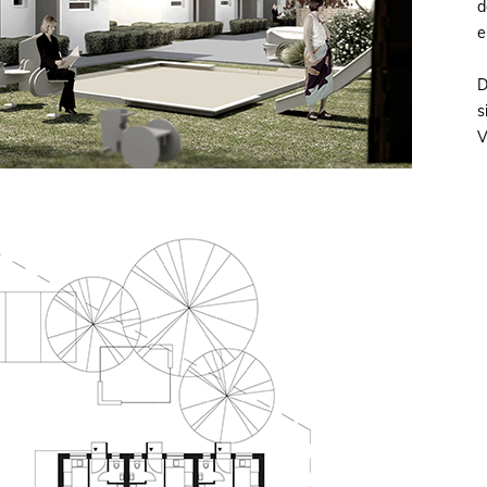
d
e
D
s
V