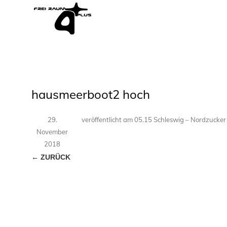
hausmeerboot2 hoch
29.
veröffentlicht
am
05.15 Schleswig – Nordzucker
November
2018
← ZURÜCK