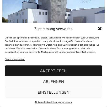
Zustimmung verwalten
Um dir ein optimales Erlebnis zu bieten, verwenden wir Technologien wie Cookies, um
Architekturbüro freiraum4plus
Geräteinformationen zu speichern und/oder darauf zuzugreifen. Wenn du diesen
Hasengartenstraße 44
Technologien zustimmst, können wir Daten wie das Surfverhalten oder eindeutige IDs
65189 Wiesbaden
auf dieser Website verarbeiten. Wenn du deine Zustimmung nicht erteilst oder
t +49(0)611 94 58 45 30
zurückziehst, können bestimmte Merkmale und Funktionen beeinträchtigt werden.
f +49(0)611 94 58 45 34
m
info@freiraum4plus.de
Dienste verwalten
AKZEPTIEREN
ABLEHNEN
EINSTELLUNGEN
Datenschutzerklärung
impressum