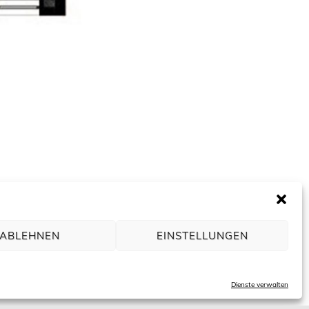
ABLEHNEN
EINSTELLUNGEN
tekturbüro freiraum4plus | Hasengartenstraße 44 | 65189 Wiesbaden
Dienste verwalten
)611 94 58 45 30 | f +49(0)611 94 58 45 34 | m
info@freiraum4plus.de