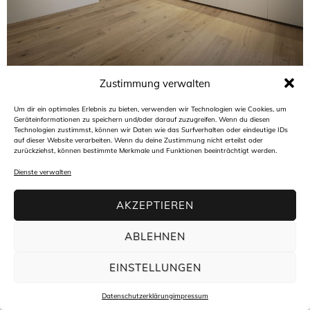
Zustimmung verwalten
Architekturbüro freiraum4plus
Hasengartenstraße 44
65189 Wiesbaden
Um dir ein optimales Erlebnis zu bieten, verwenden wir Technologien wie Cookies, um
t +49(0)611 94 58 45 30
f +49(0)611 94 58 45 34
Geräteinformationen zu speichern und/oder darauf zuzugreifen. Wenn du diesen
m
info@freiraum4plus.de
Technologien zustimmst, können wir Daten wie das Surfverhalten oder eindeutige IDs
auf dieser Website verarbeiten. Wenn du deine Zustimmung nicht erteilst oder
zurückziehst, können bestimmte Merkmale und Funktionen beeinträchtigt werden.
Dienste verwalten
AKZEPTIEREN
ABLEHNEN
EINSTELLUNGEN
Datenschutzerklärung
impressum