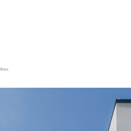
elbau
.