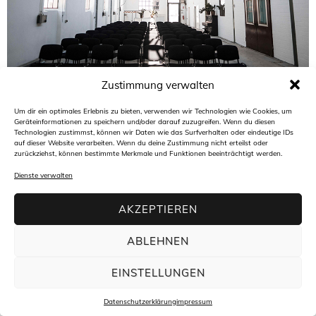
Zustimmung verwalten
Architekturbüro freiraum4plus
Hasengartenstraße 44
65189 Wiesbaden
Um dir ein optimales Erlebnis zu bieten, verwenden wir Technologien wie Cookies, um
t +49(0)611 94 58 45 30
Geräteinformationen zu speichern und/oder darauf zuzugreifen. Wenn du diesen
f +49(0)611 94 58 45 34
Technologien zustimmst, können wir Daten wie das Surfverhalten oder eindeutige IDs
m
info@freiraum4plus.de
auf dieser Website verarbeiten. Wenn du deine Zustimmung nicht erteilst oder
zurückziehst, können bestimmte Merkmale und Funktionen beeinträchtigt werden.
Dienste verwalten
AKZEPTIEREN
ABLEHNEN
EINSTELLUNGEN
Datenschutzerklärung
impressum