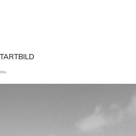
STARTBILD
bau
.