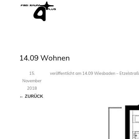
14.09 Wohnen
15.
veröffentlicht
am
14.09 Wiesbaden – Etzelstr
November
2018
← ZURÜCK