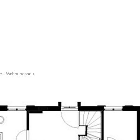
aße – Wohnungsbau
.