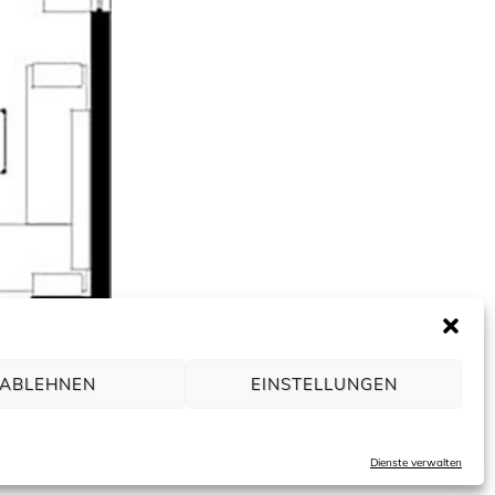
ABLEHNEN
EINSTELLUNGEN
tekturbüro freiraum4plus | Hasengartenstraße 44 | 65189 Wiesbaden
Dienste verwalten
)611 94 58 45 30 | f +49(0)611 94 58 45 34 | m
info@freiraum4plus.de