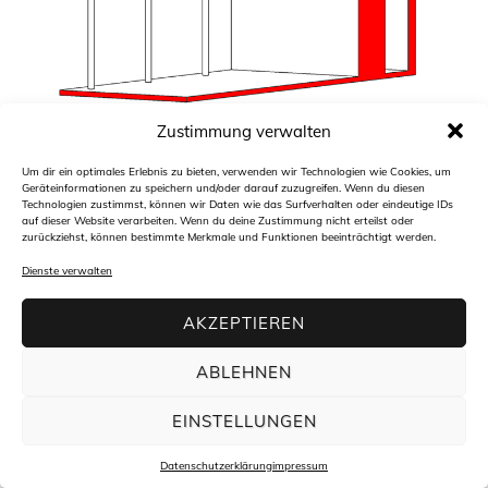
Zustimmung verwalten
Um dir ein optimales Erlebnis zu bieten, verwenden wir Technologien wie Cookies, um
Architekturbüro freiraum4plus
Geräteinformationen zu speichern und/oder darauf zuzugreifen. Wenn du diesen
Hasengartenstraße 44
Technologien zustimmst, können wir Daten wie das Surfverhalten oder eindeutige IDs
65189 Wiesbaden
auf dieser Website verarbeiten. Wenn du deine Zustimmung nicht erteilst oder
t +49(0)611 94 58 45 30
zurückziehst, können bestimmte Merkmale und Funktionen beeinträchtigt werden.
f +49(0)611 94 58 45 34
m
info@freiraum4plus.de
Dienste verwalten
AKZEPTIEREN
ABLEHNEN
EINSTELLUNGEN
Datenschutzerklärung
impressum