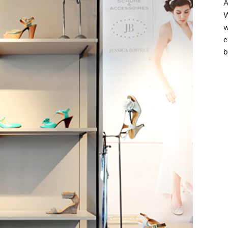
A
W
w
e
b