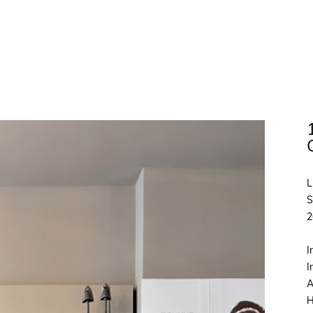
L
S
2
I
I
A
H