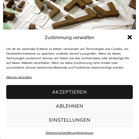
Zustimmung verwalten
Um dir ein optimales Erlebnis zu bieten, verwenden wir Technologien wie Cookies, um
Architekturbüro freiraum4plus
Geräteinformationen zu speichern und/oder darauf zuzugreifen. Wenn du diesen
Hasengartenstraße 44
Technologien zustimmst, können wir Daten wie das Surfverhalten oder eindeutige IDs
65189 Wiesbaden
auf dieser Website verarbeiten. Wenn du deine Zustimmung nicht erteilst oder
t +49(0)611 94 58 45 30
zurückziehst, können bestimmte Merkmale und Funktionen beeinträchtigt werden.
f +49(0)611 94 58 45 34
m
info@freiraum4plus.de
Dienste verwalten
AKZEPTIEREN
ABLEHNEN
EINSTELLUNGEN
Datenschutzerklärung
impressum