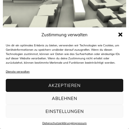
Zustimmung verwalten
Architekturbüro freiraum4plus
Hasengartenstraße 44
Um dir ein optimales Erlebnis zu bieten, verwenden wir Technologien wie Cookies, um
65189 Wiesbaden
Geräteinformationen zu speichern und/oder darauf zuzugreifen. Wenn du diesen
t +49(0)611 94 58 45 30
Technologien zustimmst, können wir Daten wie das Surfverhalten oder eindeutige IDs
f +49(0)611 94 58 45 34
auf dieser Website verarbeiten. Wenn du deine Zustimmung nicht erteilst oder
m
info@freiraum4plus.de
zurückziehst, können bestimmte Merkmale und Funktionen beeinträchtigt werden.
Dienste verwalten
AKZEPTIEREN
ABLEHNEN
EINSTELLUNGEN
Datenschutzerklärung
impressum